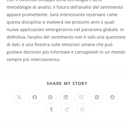
metodologie di analisi, il futuro dell’analisi del sentimento
appare promettente. Sarà interessante osservare come
questa disciplina si evolverà nei prossimi anni e quali
nuove applicazioni emergeranno nel panorama globale. In
definitiva, l’analisi del sentimento non è solo una questione
di dati; è una finestra sulle emozioni umane che può
guidare decisioni più informate e consapevoli in un mondo
sempre più interconnesso.
SHARE
SHARE MY STORY
THIS
CONTENT
Opens
Opens
Opens
Opens
Opens
Opens
Opens
in
in
in
in
in
in
in
a
a
a
a
a
a
a
Opens
Opens
Opens
new
new
new
new
new
new
new
in
in
in
window
window
window
window
window
window
window
a
a
a
new
new
new
window
window
window