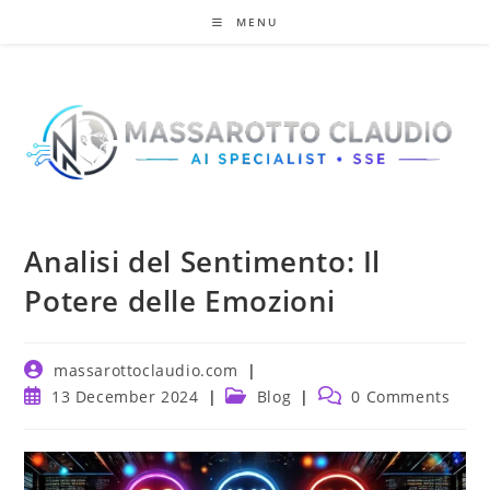
Skip
MENU
to
content
Analisi del Sentimento: Il
Potere delle Emozioni
Post
massarottoclaudio.com
author:
Post
Post
Post
13 December 2024
Blog
0 Comments
published:
category:
comments: