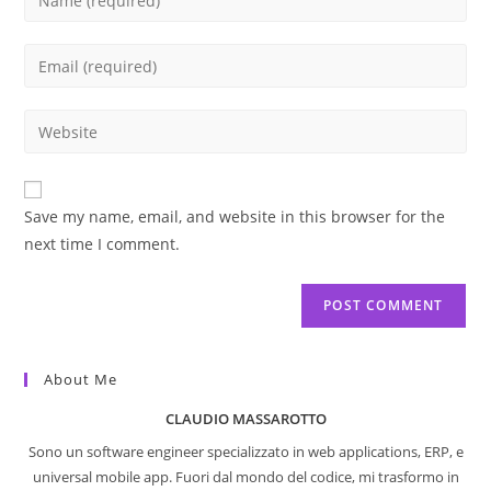
your
name
Enter
or
your
username
email
Enter
to
address
your
comment
to
website
comment
URL
Save my name, email, and website in this browser for the
(optional)
next time I comment.
About Me
CLAUDIO MASSAROTTO
Sono un software engineer specializzato in web applications, ERP, e
universal mobile app. Fuori dal mondo del codice, mi trasformo in